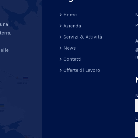
Home
M
 una
P
Azienda
terra,
Servizi & Attività
A
News
g
elle
i
Contatti
Offerte di Lavoro
E