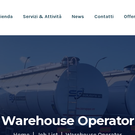
ienda
Servizi & Attività
News
Contatti
Offe
Warehouse Operator
Home
Job List
Warehouse Operator